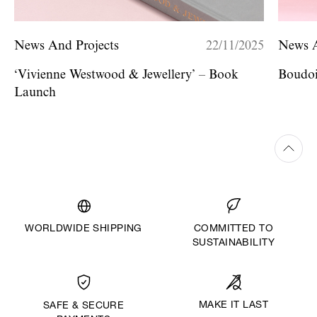
News And Projects
22/11/2025
News A
‘Vivienne Westwood & Jewellery’ – Book
Boudoi
Launch
WORLDWIDE SHIPPING
COMMITTED TO
SUSTAINABILITY
MAKE IT LAST
SAFE & SECURE