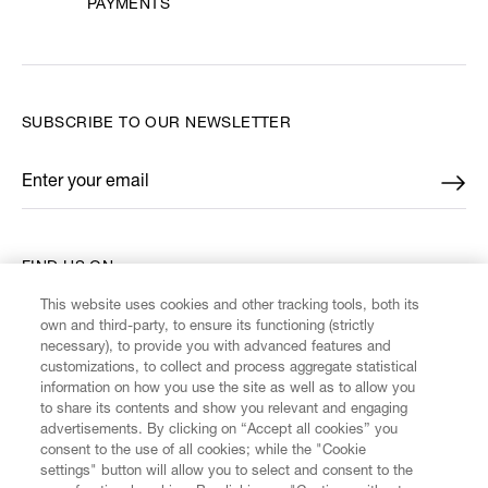
PAYMENTS
SUBSCRIBE TO OUR NEWSLETTER
Enter your email
*
FIND US ON
This website uses cookies and other tracking tools, both its
own and third-party, to ensure its functioning (strictly
necessary), to provide you with advanced features and
customizations, to collect and process aggregate statistical
information on how you use the site as well as to allow you
CUSTOMER SERVICE
to share its contents and show you relevant and engaging
advertisements. By clicking on “Accept all cookies” you
consent to the use of all cookies; while the "Cookie
LEGAL
settings" button will allow you to select and consent to the