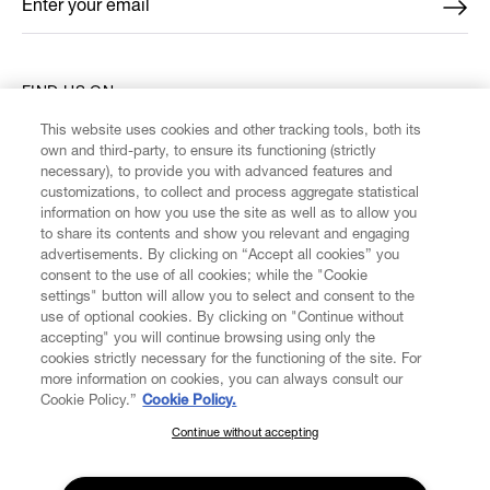
Enter your email
*
FIND US ON
This website uses cookies and other tracking tools, both its
own and third-party, to ensure its functioning (strictly
necessary), to provide you with advanced features and
customizations, to collect and process aggregate statistical
information on how you use the site as well as to allow you
CUSTOMER SERVICE
to share its contents and show you relevant and engaging
advertisements. By clicking on “Accept all cookies” you
consent to the use of all cookies; while the "Cookie
LEGAL
settings" button will allow you to select and consent to the
use of optional cookies. By clicking on "Continue without
accepting" you will continue browsing using only the
DIGITAL
cookies strictly necessary for the functioning of the site. For
more information on cookies, you can always consult our
Cookie Policy.”
Cookie Policy.
POLICY
Continue without accepting
SUBSCRIBE TO OUR NEWSLETTER
ABOUT VIVIENNE WESTWOOD
Join the Vivienne Westwood community and gain early access