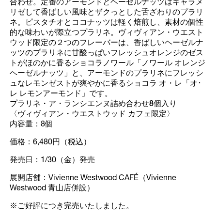
合わせ。定番のアーモンドとヘーゼルナッツはキャラメ
リゼして香ばしい風味とザクっとした舌ざわりのプラリ
ネ。ピスタチオとココナッツは軽く焙煎し、素材の個性
的な味わいが際立つプラリネ。ヴィヴィアン・ウエスト
ウッド限定の２つのフレーバーは、香ばしいヘーゼルナ
ッツのプラリネに甘酸っぱいフレッシュオレンジのゼス
トがほのかに香るショコラノワール「ノワール オレンジ
ヘーゼルナッツ」と、アーモンドのプラリネにフレッシ
ュなレモンゼストが爽やかに香るショコラ オ・レ「オ･
レ レモンアーモンド」です。
プラリネ・ア・ランシエンヌ詰め合わせ8個入り
〈ヴィヴィアン・ウエストウッド カフェ限定〉
内容量：8個
価格：6,480円（税込）
発売日：1/30（金）発売
展開店舗：Vivienne Westwood CAFÉ（Vivienne
Westwood 青山店併設）
※ご好評につき完売いたしました。