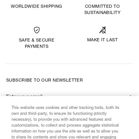
WORLDWIDE SHIPPING
COMMITTED TO
SUSTAINABILITY
MAKE IT LAST
SAFE & SECURE
PAYMENTS
SUBSCRIBE TO OUR NEWSLETTER
Enter your email
*
This website uses cookies and other tracking tools, both its
own and third-party, to ensure its functioning (strictly
necessary), to provide you with advanced features and
FIND US ON
customizations, to collect and process aggregate statistical
information on how you use the site as well as to allow you
to share its contents and show you relevant and engaging