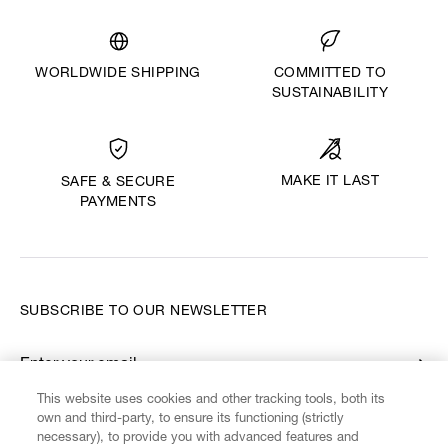
WORLDWIDE SHIPPING
COMMITTED TO
SUSTAINABILITY
MAKE IT LAST
SAFE & SECURE
PAYMENTS
SUBSCRIBE TO OUR NEWSLETTER
Enter your email
*
This website uses cookies and other tracking tools, both its
own and third-party, to ensure its functioning (strictly
necessary), to provide you with advanced features and
FIND US ON