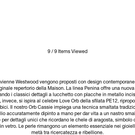
9 / 9 Items Viewed
i Vivienne Westwood vengono proposti con design contemporanei o
originale repertorio della Maison. La linea Penina offre una nuov
ndo i classici dettagli a lucchetto con placche in metallo inci
 invece, si ispira al celebre Love Orb della sfilata PE12, ripro
ubici. Il nostro Orb Cassie impiega una tecnica smaltata tradizi
glio accuratamente dipinto a mano per dar vita a un nastro smalta
 per dettagli unici che ricordano le chele di aragosta, simbolo d
in vetro. Le perle rimangono un elemento essenziale nei gioiell
metà tra ricercatezza e ribellione.