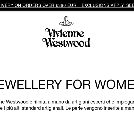
VERY ON ORDERS OVER €360 EUR – EXCLUSIONS APPLY. SEE
EWELLERY FOR WOM
ne Westwood è rifinita a mano da artigiani esperti che impiegano
 i più alti standard artigianali. Le perle vengono inserite a ma