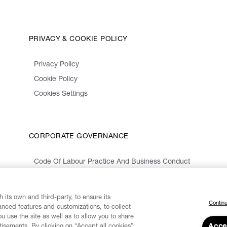
PRIVACY & COOKIE POLICY
Privacy Policy
Cookie Policy
Cookies Settings
CORPORATE GOVERNANCE
Code Of Labour Practice And Business Conduct
Organizational Model 231 And Code Of Ethics
Whistleblowing Information
 its own and third-party, to ensure its
Continu
vanced features and customizations, to collect
u use the site as well as to allow you to share
isements. By clicking on “Accept all cookies”