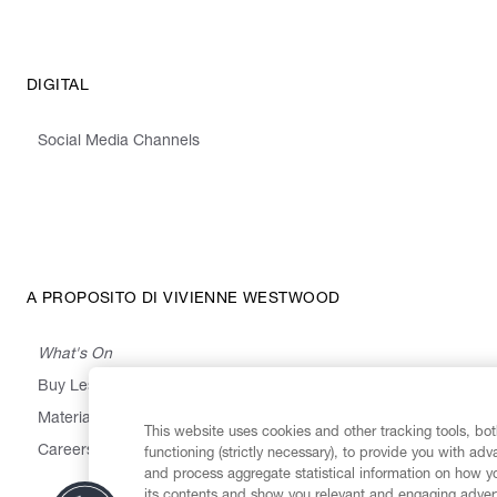
DIGITAL
Social Media Channels
A PROPOSITO DI VIVIENNE WESTWOOD
What's On
Buy Less, Choose Well, Make It Last
,
,
,
&
Materials
Activism
Emissions
Supply
Heritage
This website uses cookies and other tracking tools, both
Careers
functioning (strictly necessary), to provide you with ad
and process aggregate statistical information on how yo
its contents and show you relevant and engaging advert