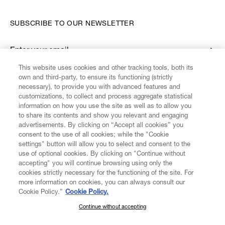
SUBSCRIBE TO OUR NEWSLETTER
Enter your email
*
This website uses cookies and other tracking tools, both its
own and third-party, to ensure its functioning (strictly
necessary), to provide you with advanced features and
FIND US ON
customizations, to collect and process aggregate statistical
information on how you use the site as well as to allow you
to share its contents and show you relevant and engaging
advertisements. By clicking on “Accept all cookies” you
consent to the use of all cookies; while the "Cookie
settings" button will allow you to select and consent to the
CUSTOMER SERVICE
LEGAL
DIGITAL
POLICY
use of optional cookies. By clicking on "Continue without
accepting" you will continue browsing using only the
cookies strictly necessary for the functioning of the site. For
more information on cookies, you can always consult our
ABOUT VIVIENNE WESTWOOD
Cookie Policy.”
Cookie Policy.
Continue without accepting
SUBSCRIBE TO OUR NEWSLETTER
COMPANY/GOVERNANCE